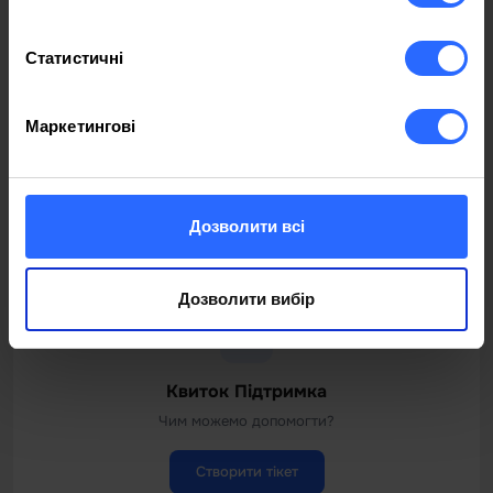
Статистичні
Live Chat
Маркетингові
Pornește livechat
Chat
Дозволити всі
Дозволити вибір
Квиток Підтримка
Чим можемо допомогти?
Створити тікет