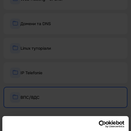
Домени та DNS
Linux туторіали
IP Telefonie
ВПС/ВДС