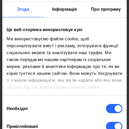
Згода
Інформація
Про програму
Телефонна підтримка
+373 22 011 011
Ця веб-сторінка використовує кукі
Ми використовуємо файли cookie, щоб
Дзвінок
персоналізувати вміст і рекламу, інтегрувати функції
соціальних мереж та аналізувати наш трафік. Ми
також передаємо нашим партнерам із соціальних
мереж, реклами й аналітики інформацію про те, як ви
користуєтеся нашим сайтом. Вони можуть поєднувати
її з іншою інформацією, яку ви їм надали або яку вони
зібрали під час вашого користування їхніми
Підтримка Email
службами.
support@iphost.co.ua
Вибір
Необхідні
згоди
Відправити email
Привілейовані