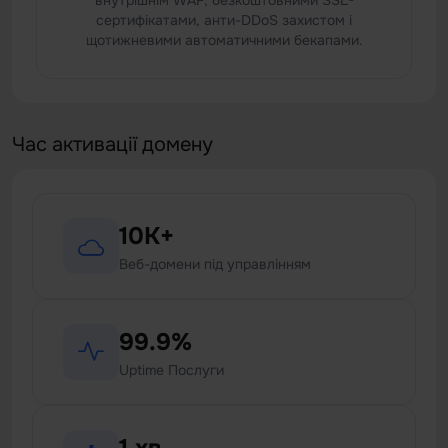
внутрішнім WAF, безкоштовними SSL-
сертифікатами, анти-DDoS захистом і
щотижневими автоматичними бекапами.
Час активації домену
10K+
Веб-домени під управлінням
99.9%
Uptime Послуги