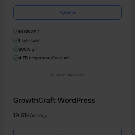
Купити
10 GB
SSD
1
веб-сайт
200%
ЦП
4 ГБ
оперативної пам'яті
Усі характеристики
Виділена IP-адреса
50 одночасних підключень
100.000 файлів на сервер
GrowthCraft WordPress
19.61
$/місяць