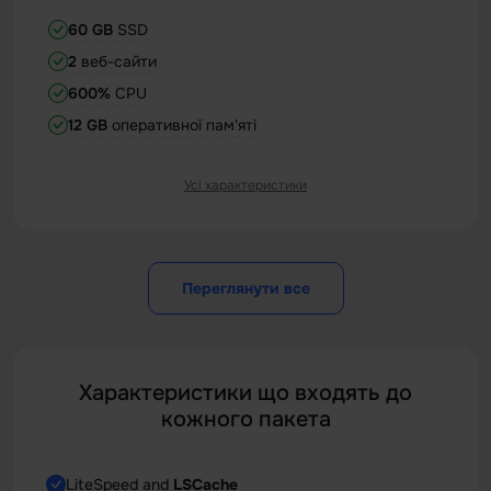
60 GB
SSD
2
веб-сайти
600%
CPU
12 GB
оперативної пам'яті
Усі характеристики
Виділена IP-адреса
90 одночасних підключень
300.000 файлів на сервер
Переглянути все
Характеристики що входять до
кожного пакета
LiteSpeed ​​and
LSCache