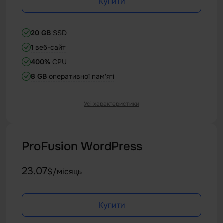
Купити
20 GB
SSD
1
веб-сайт
400%
CPU
8 GB
оперативної пам'яті
Усі характеристики
Виділена IP-адреса
70 одночасних підключень
200.000 файлів на сервер
ProFusion WordPress
23.07
$/місяць
Купити