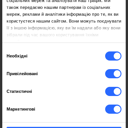
соціальних мереж та аналізувати наш трафік. Ми
також передаємо нашим партнерам із соціальних
Безкоштовна міграція (до 5 сайтів)
мереж, реклами й аналітики інформацію про те, як ви
користуєтеся нашим сайтом. Вони можуть поєднувати
її з іншою інформацією, яку ви їм надали або яку вони
Підтримка HTTP/2, HTTP/3
зібрали під час вашого користування їхніми
службами.
Версії PHP: від 5.6 до 8.3
Вибір
Необхідні
згоди
Встановіть версію PHP для кожного домену
IonCube PHP Loader
Привілейовані
Керування Cron
Статистичні
Підтримка SNI для встановлення комерційних SSL-
Маркетингові
сертифікатів
Підтримка htaccess