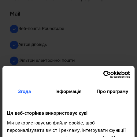
Mail
Веб-пошта Roundcube
Автовідповідь
Фільтри електронної пошти
Підключення через Outlook, Thunderbird
Згода
Інформація
Про програму
E-mail через SSL/TLS
Server WWW
Ця веб-сторінка використовує кукі
CloudLinux
Ми використовуємо файли cookie, щоб
персоналізувати вміст і рекламу, інтегрувати функції
Imunify360