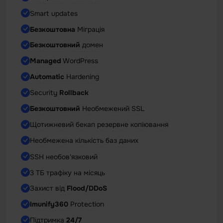
Smart updates
Безкоштовна
Міграція
Безкоштовний
домен
Managed
WordPress
Automatic
Hardening
Security
Rollback
Безкоштовний
Необмежений SSL
Щотижневий бекап резервне копіювання
Необмежена кількість баз даних
SSH необов'язковий
3 ТБ трафіку на місяць
Захист від
Flood/DDoS
Imunify360
Protection
Підтримка
24/7