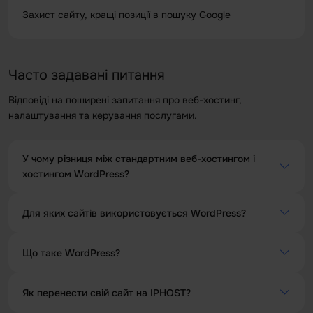
Захист сайту, кращі позиції в пошуку Google
Часто задавані питання
Відповіді на поширені запитання про веб-хостинг,
налаштування та керування послугами.
У чому різниця між стандартним веб-хостингом і
хостингом WordPress?
Хостинг WordPress має наступні переваги:
Для яких сайтів використовується WordPress?
WordPress спочатку був відомий як платформа для
Що таке WordPress?
1.
ведення блогів. За ці роки мільйони користувачів
Оптимізація під WordPress:
сервери
WordPress створили за допомогою цієї платформи різні
налаштовані на максимальну продуктивність на
WordPress — це система управління контентом (CMS),
типи веб-сайтів, такі як інтернет-магазини, портфоліо,
платформі WordPress.
Як перенести свій сайт на IPHOST?
яка використовується для створення та публікації веб-
резюме, форуми, онлайн-газети.
сайтів. Понад 40% усіх веб-сайтів створено на