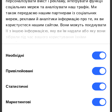
персоналізувати вміст і рекламу, інтегрувати функції
користувачів цього веб-сайту.
соціальних мереж та аналізувати наш трафік. Ми
також передаємо нашим партнерам із соціальних
Конфіденційність
мереж, реклами й аналітики інформацію про те, як ви
Конфіденційність користувачів дуже важлива
користуєтеся нашим сайтом. Вони можуть поєднувати
для Inovare-Prim SRL. Ми зобов'язуємося
її з іншою інформацією, яку ви їм надали або яку вони
захищати інформацію, яку користувачі
зібрали під час вашого користування їхніми
довіряють Inovare-Prim SRL.
службами.
Вибір
Інформація, яку ми збираємо
Необхідні
згоди
Inovare-Prim SRL збирає персональну
інформацію від користувачів через онлайн-
Привілейовані
форми для замовлення продуктів та послуг. Ми
також можемо збирати інформацію про те, як
Статистичні
користувачі використовують наш веб-сайт,
наприклад, відстежуючи кількість унікальних
переглядів сторінок нашого веб-сайту або
Маркетингові
домени, з яких приходять користувачі. Ми