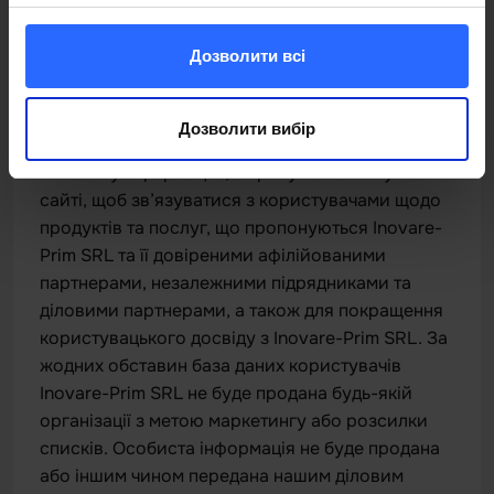
використовуємо файли cookie, щоб
відстежувати, як користувачі використовують
веб-сайт.
Дозволити всі
Як ми використовуємо інформацію
Дозволити вибір
Inovare-Prim SRL може використовувати
особисту інформацію, зібрану на нашому веб-
сайті, щоб зв’язуватися з користувачами щодо
продуктів та послуг, що пропонуються Inovare-
Prim SRL та її довіреними афілійованими
партнерами, незалежними підрядниками та
діловими партнерами, а також для покращення
користувацького досвіду з Inovare-Prim SRL. За
жодних обставин база даних користувачів
Inovare-Prim SRL не буде продана будь-якій
організації з метою маркетингу або розсилки
списків. Особиста інформація не буде продана
або іншим чином передана нашим діловим