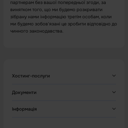
партнерам без вашої попередньої згоди, за
винятком того, що ми будемо розкривати
зібрану нами інформацію третім особам, коли
ми будемо зобов'язані це зробити відповідно до
чинного законодавства.
Хостинг-послуги
Веб Хостинг
Документи
НОВОЕ
WordPress
Політика конфіденційності
Інформація
Усі VPS
Умови та Положення
WHOIS
VPS Windows
Політика повернення коштів IPHOST