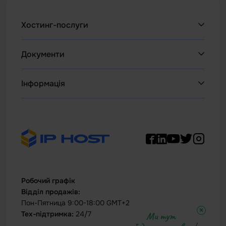
Хостинг-послуги
Веб Хостинг
Документи
НОВОЕ
WordPress
Політика конфіденційності
Інформація
Усі VPS
Умови та Положення
WHOIS
VPS Windows
Політика повернення коштів IPHOST
Техпідтримка
VDS серверы
Acceptable Use Policy (AUP)
Дата-центр
Cервери HDD (SATA)
Контакти
Робочий графік
Відділ продажів:
Пон-Пятница 9:00-18:00 GMT+2
×
Тех-підтримка:
24/7
Ми тут