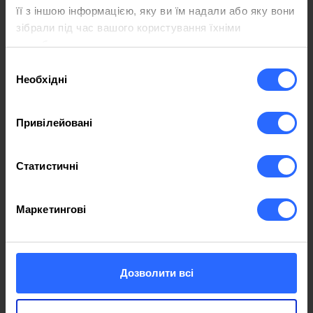
її з іншою інформацією, яку ви їм надали або яку вони
зібрали під час вашого користування їхніми
Panda Tur Marketing
службами.
Вибір
We have been partners for 7 years,
Необхідні
згоди
everything is going at a very high level,
thank you for the collaboration
Привілейовані
Iulian Axinte
Статистичні
Impeccable website migration services.
More than reasonable rates!
Маркетингові
Cristina Vîzîi
The best experience with IP Host! Reliable
Дозволити всі
services, excellent support and 99.99%
uptime. I highly recommend!