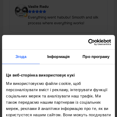
Vasile Radu
Everything went habubu! Smooth and silk
process where everything works!
Alexandru COICA
I have been using the support and
Згода
Інформація
Про програму
maintenance services of computer
technology for several months and I can
say that the experience is [ ... ]
Ця веб-сторінка використовує кукі
Ми використовуємо файли cookie, щоб
Vitalie Plamadeala, Fondator, PROTV
персоналізувати вміст і рекламу, інтегрувати функції
соціальних мереж та аналізувати наш трафік. Ми
The website of our television station ProTV
також передаємо нашим партнерам із соціальних
needs a professional approach to the
мереж, реклами й аналітики інформацію про те, як ви
quality of IT services, we need to be online
користуєтеся нашим сайтом. Вони можуть поєднувати
regardless of [ ... ]